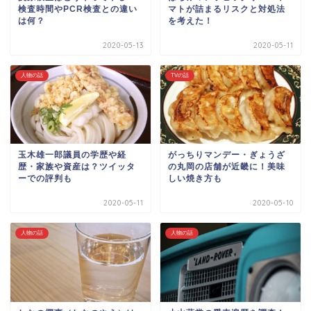
検査時間やPCR検査との違い
マトが詰まるリスクと対処法
は何？
を考えた！
2020-05-13
2020-05-11
人物の話
TVの話
玉木雄一郎議員の学歴や経
がっちりマンデー・ぎょうざ
歴・家族や資産は？ツイッタ
の丸岡の店舗が近畿に！美味
ーでの評判も
しい焼き方も
2020-05-11
2020-05-10
人物の話
人物の話