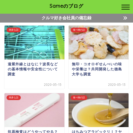
Sameのブログ
クルマ好き会社員の備忘録
雑多な話
食べ物の話
遠紫外線とはなに？波長など
無印・コオロギせんべいの味
の基本情報や安全性について
や栄養は？共同開発した徳島
調査
大学も調査
2020-05-15
2020-05-13
雑多な話
食べ物の話
抗原検査はどうやってやる？
はちみつアラビックリ！？ヤ