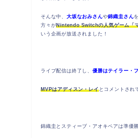
そんな中、
大坂なおみさん
や
錦織圭さん
方々が
Nintendo Switchの人気
いう企画が放送されました！
ライブ配信は終了し、
優勝はテイラー・フ
MVPはアディスン・レイ
とコメントされ
錦織圭とスティーブ・アオキペアは準優